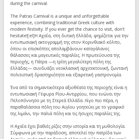
during the carnival.
The Patras Carnival is a unique and unforgettable
experience, combining traditional Greek culture with
modern festivity. If you ever get the chance to visit, don't
hesitate![:el]Η Αχαΐα, στη δυτική Ελλάδα, φημίζεται για την
εντυπωσιακή ακτογραμμή της στον Κορινθιακό κόλπο,
όπου οι επισκέπτες απολαμβάνουν καταγάλανες
θάλασσες και μαγευτικές παραλίες. Η πρωτεύουσα της
περιοχής, η Πάτρα —η τρίτη μεγαλύτερη πόλη της
Ελλάδας— συνδυάζει νεοκλασική αρχιτεκτονική, ζωντανή
πολιτιστική δραστηριότητα και εξαιρετική γαστρονομία.
Ένα από τα σημαντικότερα αξιοθέατα της περιοχής είναι η
εντυπωσιακή Γέφυρα Ρίου-Αντιρρίου, που ενώνει την
Πελοπόννησο με τη Στερεά Ελλάδα. Λίγο πιο πέρα, η
παραθαλάσσια πόλη του Αιγίου γοητεύει με το γραφικό
της λιμάνι, την παλιά πόλη και τις ήσυχες παραλίες της.
Η Αχαΐα έχει βαθιές ρίζες στην ιστορία και τη μυθολογία.
Σύμφωνα με την παράδοση, αποτελεί την πατρίδα των