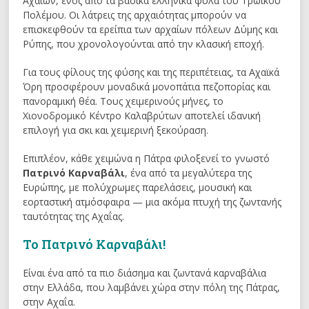
Αχαιών, ενός από τα βασικά ελληνικά φύλα του Τρωικού
Πολέμου. Οι λάτρεις της αρχαιότητας μπορούν να
επισκεφθούν τα ερείπια των αρχαίων πόλεων Δύμης και
Ρύπης, που χρονολογούνται από την κλασική εποχή.
Για τους φίλους της φύσης και της περιπέτειας, τα Αχαϊκά
Όρη προσφέρουν μοναδικά μονοπάτια πεζοπορίας και
πανοραμική θέα. Τους χειμερινούς μήνες, το
Χιονοδρομικό Κέντρο Καλαβρύτων αποτελεί ιδανική
επιλογή για σκι και χειμερινή ξεκούραση.
Επιπλέον, κάθε χειμώνα η Πάτρα φιλοξενεί το γνωστό
Πατρινό Καρναβάλι
, ένα από τα μεγαλύτερα της
Ευρώπης, με πολύχρωμες παρελάσεις, μουσική και
εορταστική ατμόσφαιρα — μια ακόμα πτυχή της ζωντανής
ταυτότητας της Αχαΐας.
Το Πατρινό Καρναβάλι!
Είναι ένα από τα πιο διάσημα και ζωντανά καρναβάλια
στην Ελλάδα, που λαμβάνει χώρα στην πόλη της Πάτρας,
στην Αχαΐα.