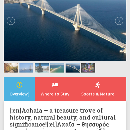
info_outline
hotel
directions_run
Overview[
Where to Stay
Sports & Nature
N
[:en]Achaia – a treasure trove of
history, natural beauty, and cultural
significance![:el]Αχαΐα – θησαυρός