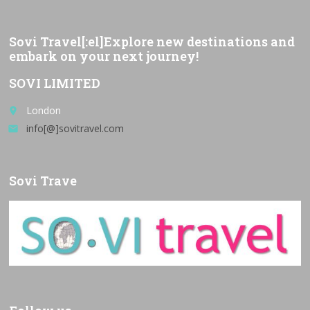
Sovi Travel[:el]Explore new destinations and
embark on your next journey!
SOVI LIMITED
London
place
info[@]sovitravel.com
email
Sovi Trave