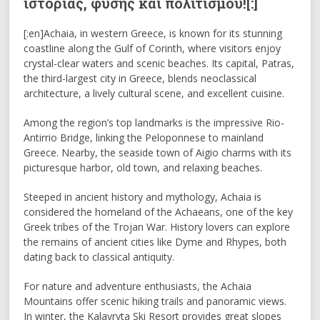
ιστορίας, φύσης και πολιτισμού![:]
[:en]Achaia, in western Greece, is known for its stunning
coastline along the Gulf of Corinth, where visitors enjoy
crystal-clear waters and scenic beaches. Its capital, Patras,
the third-largest city in Greece, blends neoclassical
architecture, a lively cultural scene, and excellent cuisine.
Among the region’s top landmarks is the impressive Rio-
Antirrio Bridge, linking the Peloponnese to mainland
Greece. Nearby, the seaside town of Aigio charms with its
picturesque harbor, old town, and relaxing beaches.
Steeped in ancient history and mythology, Achaia is
considered the homeland of the Achaeans, one of the key
Greek tribes of the Trojan War. History lovers can explore
the remains of ancient cities like Dyme and Rhypes, both
dating back to classical antiquity.
For nature and adventure enthusiasts, the Achaia
Mountains offer scenic hiking trails and panoramic views.
In winter, the Kalavryta Ski Resort provides great slopes