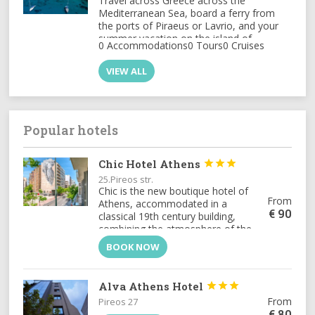
Travel across Greece across the
όπως η Αρχαία Ολυμπία, οι Μυκήνες, ο
Mediterranean Sea, board a ferry from
Μυστράς, η Επίδαυρος και ο Ναός του
the ports of Piraeus or Lavrio, and your
Επικούριου Απόλλωνα. Πρόκειται για
summer vacation on the island of
ιστορικά και αρχιτεκτονικά
0 Accommodations
0 Tours
0 Cruises
Kythnos is just beginning...
αριστουργήματα που αποκαλύπτουν τη
σπουδαία πολιτιστική κληρονομιά της
VIEW ALL
περιοχής.[:]
Popular hotels
Chic Hotel Athens



25.Pireos str.
Chic is the new boutique hotel of
From
Athens, accommodated in a
€
90
classical 19th century building,
combining the atmosphere of the
period with the technology of the
BOOK NOW
21st century.
Alva Athens Hotel



From
Pireos 27
€
80