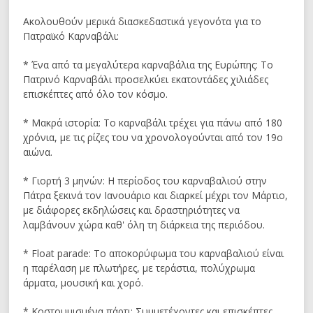
Ακολουθούν μερικά διασκεδαστικά γεγονότα για το
Πατραϊκό Καρναβάλι:
* Ένα από τα μεγαλύτερα καρναβάλια της Ευρώπης: Το
Πατρινό Καρναβάλι προσελκύει εκατοντάδες χιλιάδες
επισκέπτες από όλο τον κόσμο.
* Μακρά ιστορία: Το καρναβάλι τρέχει για πάνω από 180
χρόνια, με τις ρίζες του να χρονολογούνται από τον 19ο
αιώνα.
* Γιορτή 3 μηνών: Η περίοδος του καρναβαλιού στην
Πάτρα ξεκινά τον Ιανουάριο και διαρκεί μέχρι τον Μάρτιο,
με διάφορες εκδηλώσεις και δραστηριότητες να
λαμβάνουν χώρα καθ' όλη τη διάρκεια της περιόδου.
* Float parade: Το αποκορύφωμα του καρναβαλιού είναι
η παρέλαση με πλωτήρες, με τεράστια, πολύχρωμα
άρματα, μουσική και χορό.
* Κοστουμισμένα πάρτι: Συμμετέχοντες και επισκέπτες