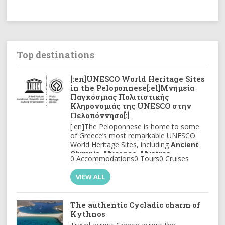
Top destinations
[:en]UNESCO World Heritage Sites
in the Peloponnese[:el]Μνημεία
Παγκόσμιας Πολιτιστικής
Κληρονομιάς της UNESCO στην
Πελοπόννησο[:]
[:en]The Peloponnese is home to some
of Greece’s most remarkable UNESCO
World Heritage Sites, including
Ancient
Olympia
,
Mycenae
,
Mystras
,
0 Accommodations
0 Tours
0 Cruises
Epidaurus
, and the
Temple of Apollo
Epicurius
. These iconic landmarks
VIEW ALL
showcase the region’s rich cultural legacy
and timeless historical significance.[:el]Η
Πελοπόννησος φιλοξενεί μερικά από τα
The authentic Cycladic charm of
σημαντικότερα Μνημεία Παγκόσμιας
Kythnos
Κληρονομιάς της UNESCO στην Ελλάδα,