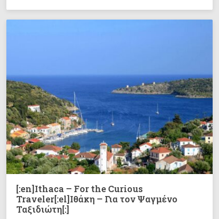
[:en]Ithaca – For the Curious
Traveler[:el]Ιθάκη – Για τον Ψαγμένο
Ταξιδιώτη[:]