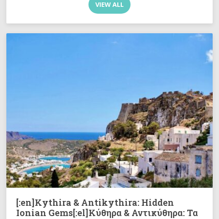
VIEW ALL
[:en]Kythira & Antikythira: Hidden
Ionian Gems[:el]Κύθηρα & Αντικύθηρα: Τα