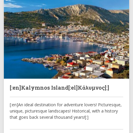
[:en]Kalymnos Island[:el]Κάλυμνος[:]
[:en]An ideal destination for adventure lovers! Picturesque,
unique, picturesque landscapes! Historical, with a history
that goes back several thousand years![:]