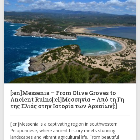
[:en]Messenia – From Olive Groves to
Ancient Ruins[:el]Μεσσηνία – Από τη Γη
της Ελιάς στην Ιστορία των Αρχαίων[:]
[:en]Messenia is a captivating region in southwestern
Peloponnese, where ancient history meets stunning
landscapes and vibrant agricultural life. From beautiful