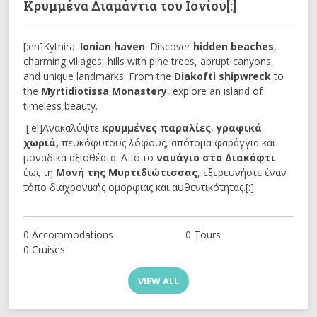
Κρυμμένα Διαμάντια του Ιονίου[:]
[:en]Kythira:
Ionian haven
. Discover
hidden beaches
,
charming villages, hills with pine trees, abrupt canyons,
and unique landmarks. From the
Diakofti shipwreck
to
the
Myrtidiotissa Monastery
, explore an island of
timeless beauty.
[:el]Ανακαλύψτε
κρυμμένες παραλίες
,
γραφικά
χωριά,
πευκόφυτους λόφους, απότομα φαράγγια και
μοναδικά αξιοθέατα. Από το
ναυάγιο στο Διακόφτι
έως τη
Μονή της Μυρτιδιώτισσας
, εξερευνήστε έναν
τόπο διαχρονικής ομορφιάς και αυθεντικότητας.[:]
0 Accommodations
0 Tours
0 Cruises
VIEW ALL