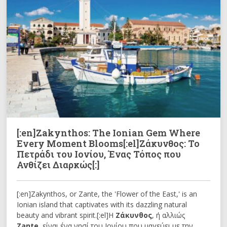
[:en]Zakynthos: The Ionian Gem Where
Every Moment Blooms[:el]Ζάκυνθος: Το
Πετράδι του Ιονίου, Ένας Τόπος που
Ανθίζει Διαρκώς[:]
[:en]Zakynthos, or Zante, the 'Flower of the East,' is an
Ionian island that captivates with its dazzling natural
beauty and vibrant spirit.[:el]Η
Ζάκυνθος
, ή αλλιώς
Zante
, είναι ένα νησί του Ιονίου που μαγεύει με την