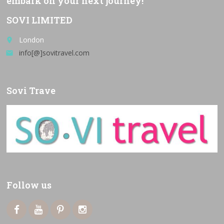
embark on your next journey!
SOVI LIMITED
London
place
info[@]sovitravel.com
email
Sovi Trave
Follow us