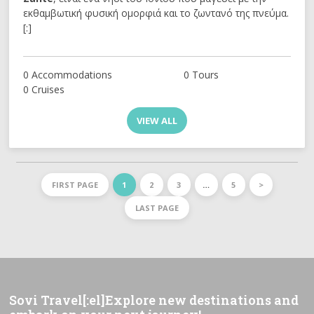
εκθαμβωτική φυσική ομορφιά και το ζωντανό της πνεύμα.
[:]
0 Accommodations
0 Tours
0 Cruises
VIEW ALL
FIRST PAGE
1
2
3
…
5
>
LAST PAGE
Sovi Travel[:el]Explore new destinations and