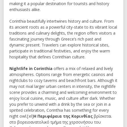
making it a popular destination for tourists and history
enthusiasts alike.
Corinthia beautifully intertwines history and culture. From
its ancient roots as a powerful city-state to its vibrant local
traditions and culinary delights, the region offers visitors a
fascinating journey through Greece’s rich past and
dynamic present. Travelers can explore historical sites,
participate in traditional festivities, and enjoy the warm
hospitality that defines Corinthian culture.
Nightlife in Corinthia
offers a mix of relaxed and lively
atmospheres. Options range from energetic casinos and
nightclubs to cozy taverns and beachfront bars. Although it
may not rival larger urban centers in intensity, the nightlife
scene provides a charming and welcoming environment to
enjoy local cuisine, music, and culture after dark. Whether
you prefer to unwind with a drink by the sea or join in a
spirited celebration, Corinthia has something for every
night owl.[:el]
Η Περιφέρεια της Κορινθίας
βρίσκεται
στο βορειοανατολικό τμήμα της χερσονήσου του