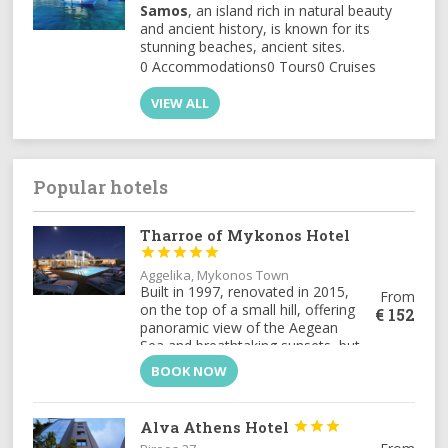
Samos
, an island rich in natural beauty
and ancient history, is known for its
stunning beaches, ancient sites.
0 Accommodations
0 Tours
0 Cruises
VIEW ALL
Popular hotels
Tharroe of Mykonos Hotel





Aggelika, Mykonos Town
Built in 1997, renovated in 2015,
From
on the top of a small hill, offering
€
152
panoramic view of the Aegean
Sea and breathtaking sunsets, but
still only 900m from town center,
BOOK NOW
the Tharr...
Alva Athens Hotel


