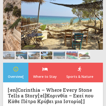
info_outline
hotel
directions_run
Overview[
Where to Stay
Sports & Nature
N
[:en]Corinthia – Where Every Stone
Tells a Story[:el]Κορινθία – Εκεί που
Κάθε Πέτρα Κρύβει μια Ιστορία[:]