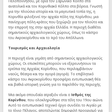
Πελοποννήσου, με όρια τον Σαρωνικό Κόλπο στα
ανατολικά και τον Κορινθιακό Κόλπο στα βόρεια. Γνωστή
για την πλούσια ιστορία και τα μαγευτικά τοπία της, η
Κορινθία φιλοξενεί την αρχαία πόλη της Κορίνθου, μια
πανίσχυρη πόλη-κράτος που ξεχώριζε για τον πλούτο και
την επιρροή της στην αρχαία Ελλάδα. Η περιοχή διαθέτει
σημαντικούς αρχαιολογικούς χώρους, όπως το κάστρο
του Ακροκορίνθου και το Ιερό του Απόλλωνα.
Τουρισμός και Αρχαιολογία
Η περιοχή είναι γεμάτη από σημαντικούς αρχαιολογικούς
χώρους. Οι επισκέπτες μπορούν να εξερευνήσουν τα
ερείπια της Αρχαίας Κορίνθου, που περιλαμβάνουν
ναούς, θέατρα και την αγορά (αγορά). Το επιβλητικό
κάστρο του Ακροκορίνθου προσφέρει εντυπωσιακή θέα
και βαθιά ιστορική γνώση για το παρελθόν της περιοχής.
Μια ακόμα σπουδαία ατραξιόν είναι ο
Ισθμός της
Κορίνθου
, που ολοκληρώθηκε στα τέλη του 19ου αιώνα.
Αυτό το εντυπωσιακό τεχνικό έργο συνδέει το Αιγαίο με
το Ιόνιο Πέλαγος, αποτελώντας δημοφιλή προορισμό για