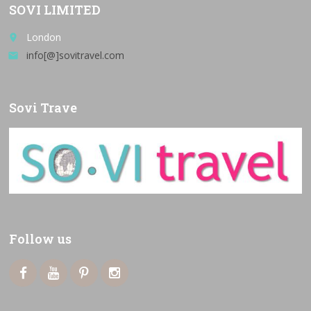
SOVI LIMITED
London
place
info[@]sovitravel.com
email
Sovi Trave
Follow us