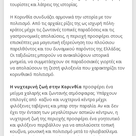
τουρίστες και λάτρεις της ιστορίας.
Η Κορινθία συνδυάζει αρμονικά την ιστορία με τον
πολιτισμό. Από τις αρχαίες ρίζες της ως ισχυρή πόλη-
κράτος μέχρι τις ζωντανές τοπικές παραδόσεις και τις
γαστρονομικές απολαύσεις, η περιοχή προσφέρει στους
επισκέπτες μια μαγευτική εξερεύνηση του πλούσιου
παρελθόντος και του δυναμικού παρόντος της Ελλάδας.
Οι ταξιδιώτες μπορούν να ανακαλύψουν ιστορικά
μνημεία, να συμμετάσχουν σε παραδοσιακές γιορτές και
να απολαύσουν τη ζεστή φιλοξενία που χαρακτηρίζει τον
κορινθιακό πολιτισμό.
Η νυχτερινή ζωή στην Κορινθία
προσφέρει ένα
μείγμα χαλαρής και ζωντανής ατμόσφαιρας. Υπάρχουν
επιλογές από καζίνο και νυχτερινά κέντρα μέχρι
φιλόξενες ταβέρνες και μπαρ στην παραλία. Αν και δεν
έχει την ένταση των μεγαλύτερων αστικών κέντρων, η
νυχτερινή ζωή της περιοχής προσφέρει ένα γοητευτικό
και φιλόξενο περιβάλλον για να απολαύσετε τοπική
κουζίνα, μουσική και πολιτισμό μετά το ηλιοβασίλεμα.