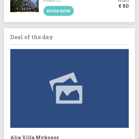
From
Pireos 27
€
80
BOOK NOW
Deal of the day
Alia Villa Mykonos