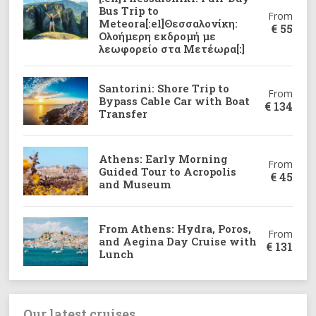
Bus Trip to
From
Meteora[:el]Θεσσαλονίκη:
€
55
Ολοήμερη εκδρομή με
λεωφορείο στα Μετέωρα[:]
Santorini: Shore Trip to
From
Bypass Cable Car with Boat
€
134
Transfer
Athens: Early Morning
From
Guided Tour to Acropolis
€
45
and Museum
From Athens: Hydra, Poros,
From
and Aegina Day Cruise with
€
131
Lunch
Our latest cruises