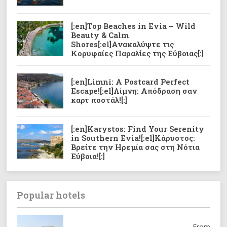
[:en]Top Beaches in Evia – Wild
Beauty & Calm
Shores[:el]Ανακαλύψτε τις
Κορυφαίες Παραλίες της Εύβοιας[:]
[:en]Limni: A Postcard Perfect
Escape![:el]Λίμνη: Απόδραση σαν
καρτ ποστάλ![:]
[:en]Karystos: Find Your Serenity
in Southern Evia![:el]Κάρυστoς:
Βρείτε την Ηρεμία σας στη Νότια
Εύβοια![:]
Popular hotels
From