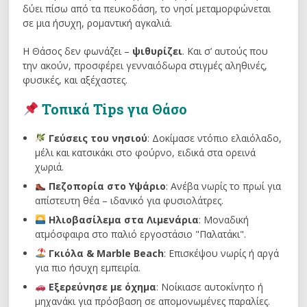
δύει πίσω από τα πευκοδάση, το νησί μεταμορφώνεται
σε μια ήσυχη, ρομαντική αγκαλιά.
Η Θάσος δεν φωνάζει –
ψιθυρίζει
. Και σ’ αυτούς που
την ακούν, προσφέρει γενναιόδωρα στιγμές αληθινές,
φυσικές, και αξέχαστες.
Τοπικά Tips για Θάσο
Γεύσεις του νησιού
: Δοκίμασε ντόπιο ελαιόλαδο,
μέλι και κατσικάκι στο φούρνο, ειδικά στα ορεινά
χωριά.
Πεζοπορία στο Υψάριο
: Ανέβα νωρίς το πρωί για
απίστευτη θέα – ιδανικό για φυσιολάτρες.
Ηλιοβασίλεμα στα Λιμενάρια
: Μοναδική
ατμόσφαιρα στο παλιό εργοστάσιο "Παλατάκι".
Γκιόλα & Marble Beach
: Επισκέψου νωρίς ή αργά
για πιο ήσυχη εμπειρία.
Εξερεύνησε με όχημα
: Νοίκιασε αυτοκίνητο ή
μηχανάκι για πρόσβαση σε απομονωμένες παραλίες.