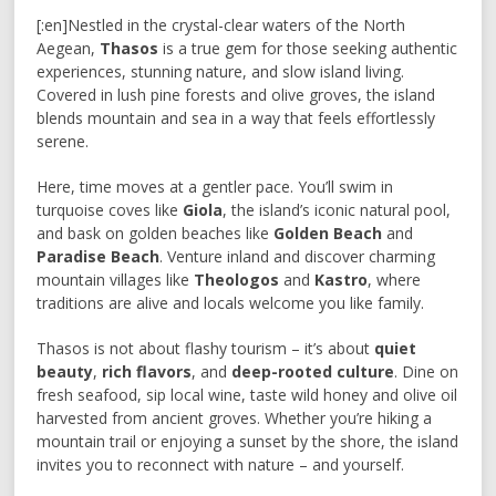
[:en]Nestled in the crystal-clear waters of the North
Aegean,
Thasos
is a true gem for those seeking authentic
experiences, stunning nature, and slow island living.
Covered in lush pine forests and olive groves, the island
blends mountain and sea in a way that feels effortlessly
serene.
Here, time moves at a gentler pace. You’ll swim in
turquoise coves like
Giola
, the island’s iconic natural pool,
and bask on golden beaches like
Golden Beach
and
Paradise Beach
. Venture inland and discover charming
mountain villages like
Theologos
and
Kastro
, where
traditions are alive and locals welcome you like family.
Thasos is not about flashy tourism – it’s about
quiet
beauty
,
rich flavors
, and
deep-rooted culture
. Dine on
fresh seafood, sip local wine, taste wild honey and olive oil
harvested from ancient groves. Whether you’re hiking a
mountain trail or enjoying a sunset by the shore, the island
invites you to reconnect with nature – and yourself.