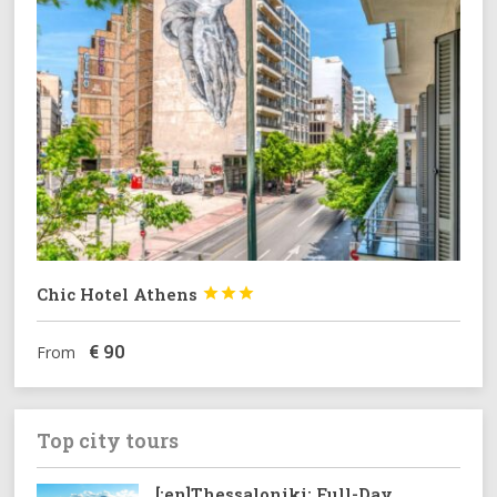
Chic Hotel Athens



€
90
From
Top city tours
[:en]Thessaloniki: Full-Day