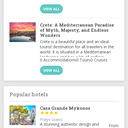
Corfu, Ithaca, Kefalonia, Lefkada, Paxos
and Antipaxos, Zakynthos, and Kythera
VIEW ALL
and Antikythera each have unique
attractions, from traditional villages and
hospitable locals to remarkable
Crete: A Mediterranean Paradise
monasteries and vibrant nightlife.[:el]Ένα
of Myth, Majesty, and Endless
σύνολο απαράμιλλης ομορφιάς και
Wonders
ιστορικής κληρονομιάς, τα Ιόνια Νησιά –
Crete is a beautiful place and an ideal
γνωστά και ως «Επτάνησα» –
tourist destination for all travelers in the
αποτελούνται από επτά μαγευτικά νησιά
world. It is situated in a Mediterranean
που σαγηνεύουν κάθε επισκέπτη.
landscape and has a lot of endless
Η Κέρκυρα, η Ιθάκη, η Κεφαλονιά, η
0 Accommodations
0 Tours
0 Cruises
beaches.
Λευκάδα, οι Παξοί και οι Αντίπαξοι, η
Ζάκυνθος, τα Κύθηρα και τα Αντικύθηρα
VIEW ALL
προσφέρουν το καθένα κάτι μοναδικό:
παραδοσιακά χωριά, αυθεντική
φιλοξενία, εντυπωσιακά μοναστήρια και
ζωντανή νυχτερινή ζωή, συνθέτουν έναν
ιδανικό προορισμό για κάθε τύπο
Popular hotels
ταξιδιώτη.[:]
Casa Grande Mykonos




Platys Gialos
A stunning authentic design and
From