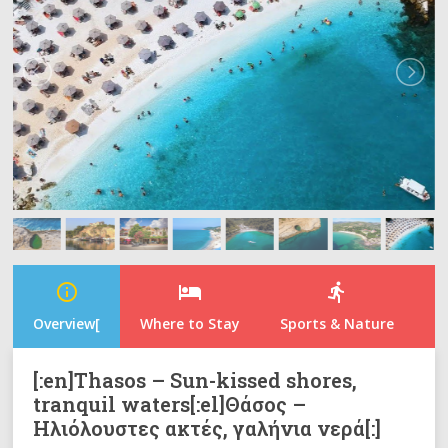
info_outline
hotel
directions_run
Overview[
Where to Stay
Sports & Nature
N
[:en]Thasos – Sun-kissed shores,
tranquil waters[:el]Θάσος –
Ηλιόλουστες ακτές, γαλήνια νερά[:]