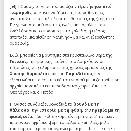
[:el]Η Θάσος, το νησί που μοιάζει να
ξεπήδησε από
παραμύθι
, σε καλεί να ζήσεις τις πιο αυθεντικές,
ανεπιτήδευτες και ηλιόλουστες διακοπές της ζωής σου.
Πνιγμένη στα πεύκα και τις ελιές, με παραλίες που
εναλλάσσουν το πράσινο με το γαλάζιο, η Θάσος
αποπνέει μια αίσθηση γαλήνης – μα και ανεξερεύνητης
ομορφιάς.
Εδώ, μπορείς να βουτήξεις στα κρυστάλλινα νερά της
Γκιόλας
, της φυσικής πισίνας που λατρεύουν οι
ταξιδιώτες, να χαλαρώσεις στις χρυσές αμμουδιές της
Χρυσής Αμμουδιάς
και του
Παραδείσου
, ή να
εξερευνήσεις το εσωτερικό του νησιού με πεζοπορίες σε
αρχαία μονοπάτια και παραδοσιακά χωριά, όπως ο
Θεολόγος και ο Ποτός.
Η Θάσος συνδυάζει μοναδικά το
βουνό με τη
θάλασσα
, την
ιστορία με τη φύση
, την
ηρεμία με τη
φιλοξενία
. Εδώ, κάθε γεύμα είναι μια γιορτή τοπικών
προϊόντων: φρέσκο ψάρι, ελαιόλαδο και ελιές, μέλι,
τσίπουρο και κρασί φτιαγμένο με μεράκι. Κι όταν ο ήλιος