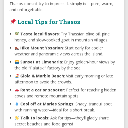
Thasos doesn’t try to impress. It simply
is
– pure, warm,
and unforgettable.
Local Tips for Thasos
Taste local flavors
: Try Thassian olive oil, pine
honey, and slow-cooked goat in mountain villages.
Hike Mount Ypsarion
: Start early for cooler
weather and panoramic views across the island.
Sunset at Limenaria
: Enjoy golden-hour views by
the old “Palataki” factory by the sea.
Giola & Marble Beach
: Visit early morning or late
afternoon to avoid the crowds.
Rent a car or scooter
: Perfect for reaching hidden
coves and remote mountain spots.
Cool off at Maries Springs
: Shady, tranquil spot
with running water—ideal for a short break.
Talk to locals
: Ask for tips—they’ll gladly share
secret beaches and food gems!