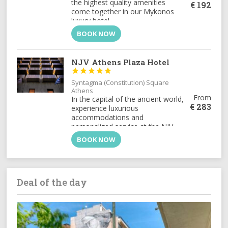
the highest quality amenities
€
192
come together in our Mykonos
luxury hotel.
BOOK NOW
NJV Athens Plaza Hotel





Syntagma (Constitution) Square
Athens
From
In the capital of the ancient world,
€
283
experience luxurious
accommodations and
personalized service at the NJV
Athens Plaza, the city's most
BOOK NOW
exclusive address for distinguished
travelers.
Deal of the day